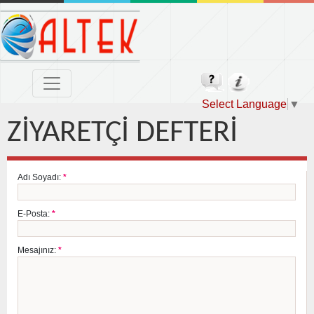
Select Language
▼
ZİYARETÇİ DEFTERİ
Adı Soyadı:
*
E-Posta:
*
Mesajınız:
*