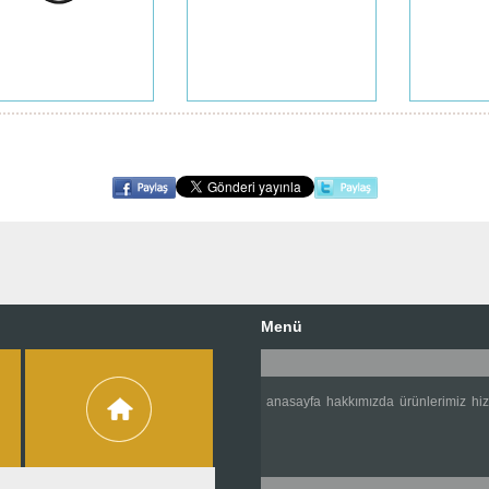
Menü
anasayfa
hakkımızda
ürünlerimiz
hi