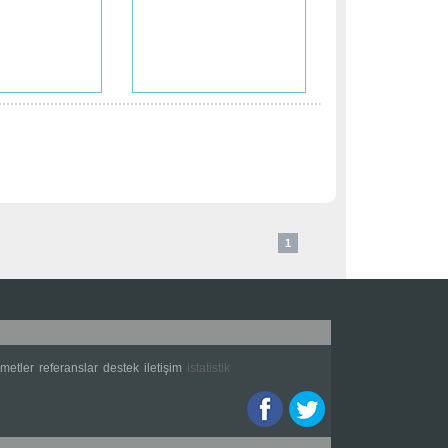
1
zmetler
referanslar
destek
i̇letişim
i̇statistik